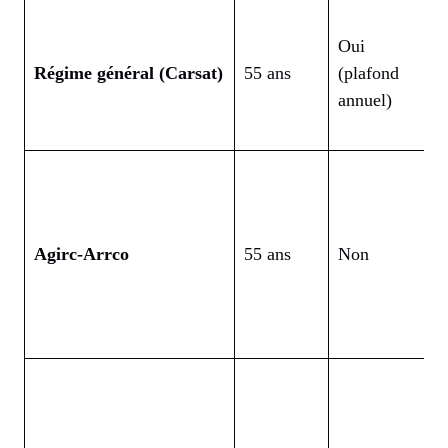
Oui
Régime général (Carsat)
55 ans
(plafond
5
annuel)
Agirc-Arrco
55 ans
Non
6