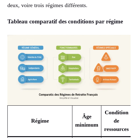
deux, voire trois régimes différents.
Tableau comparatif des conditions par régime
Condition
Âge
Régime
de
minimum
a
ressources