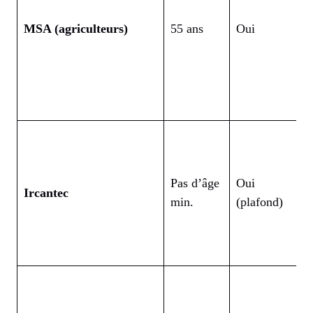
MSA (agriculteurs)
55 ans
Oui
5
Pas d’âge
Oui
Ircantec
5
min.
(plafond)